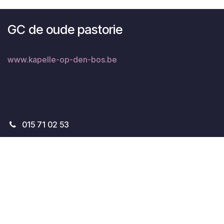
GC de oude pastorie
www.kapelle-op-den-bos.be
015 71 02 53
vrijetijd@kapelle-op-den-bos.be
Dienst Vrije Tijd
Kerkstraat 24
1880 Kapelle-op-den-Bos