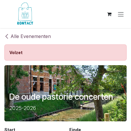
Overslaan naar inhoud
Alle Evenementen
Volzet
De oude pastorie concerten
2025-2026
Start
Einde