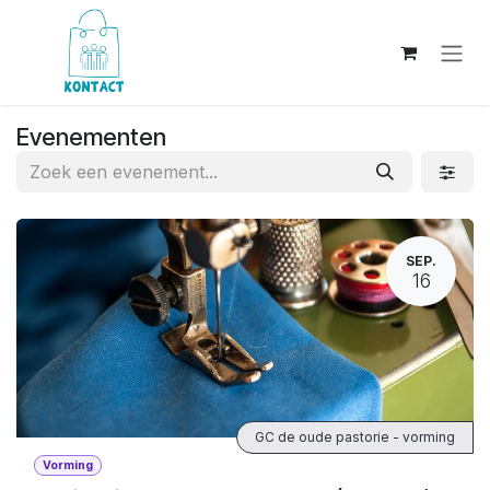
Overslaan naar inhoud
Evenementen
SEP.
16
GC de oude pastorie - vorming
Vorming